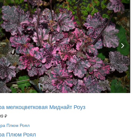
ра мелкоцветковая Миднайт Роуз
99 ₽
ра Плюм Роял