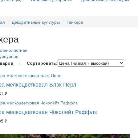
ная
Декоративные культуры
Гейхера
хера
еленолистная
урпурная
оваров I Сортировать:
ра мелкоцветковая Блэк Перл
81 ₽
ра мелкоцветковая Чоколейт Раффлз
85 ₽