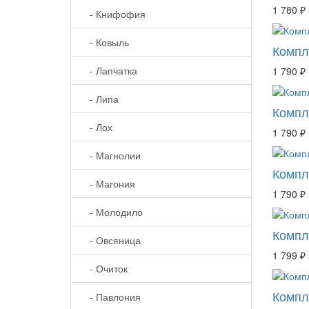
1 780 ₽
- Книфофия
- Ковыль
Компл
- Лапчатка
1 790 ₽
- Липа
Компл
- Лох
1 790 ₽
- Магнолии
Компл
- Магония
1 790 ₽
- Молодило
Компл
- Овсяница
1 799 ₽
- Очиток
Компл
- Павлония