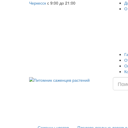
Черкесск
с 9:00 до 21:00
Д
О
Г
О
О
К
Саженцы цветов
Плодово-ягодные деревья