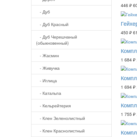
446 ₽
6
- Дуб
Гейхе
- Дуб Красный
450 ₽
6
- Дуб Черешчаный
(обыкновенный)
Компл
- Жасмин
1 684 ₽
- Живучка
Компл
- Иглица
1 694 ₽
- Катальпа
Компл
- Кельрейтерия
1 755 ₽
- Клен Зеленолистный
- Клен Краснолистный
Компл