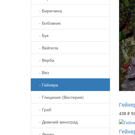
- Бирючина
- Бобовник
- Бук
- Вейгела
- Верба
- Вяз
- Гейхера
- Глициния (Вистерия)
Гейхе
- Граб
438 ₽
5
- Девичий виноград
Гейхе
- Дерен