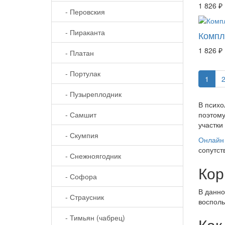
1 826 ₽
- Перовския
- Пираканта
Компл
1 826 ₽
- Платан
- Портулак
1
- Пузыреплодник
В психо
- Самшит
поэтому
участки
- Скумпия
Онлайн 
сопутст
- Снежноягодник
Кор
- Софора
В данно
- Страусник
восполь
- Тимьян (чабрец)
Как