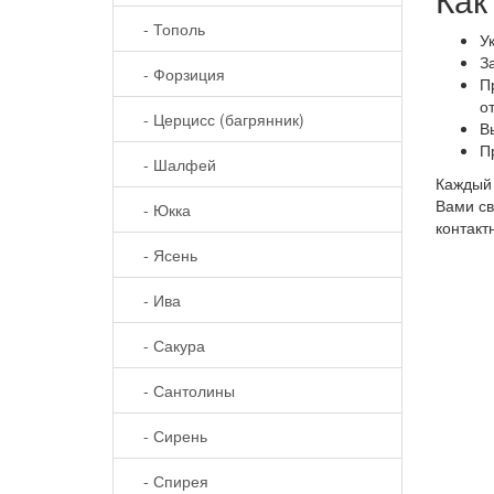
- Тополь
У
З
- Форзиция
П
о
- Церцисс (багрянник)
В
П
- Шалфей
Каждый 
Вами св
- Юкка
контакт
- Ясень
- Ива
- Сакура
- Сантолины
- Сирень
- Спирея