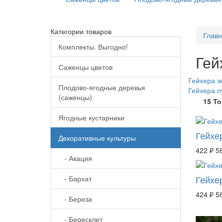
Категории товаров
Глав
Комплекты. Выгодно!
Гей
Саженцы цветов
Гейхера з
Плодово-ягодные деревья
Гейхера п
(саженцы)
15 Т
Ягодные кустарники
Гейхе
Декоративные культуры
422 ₽
5
- Акация
Гейхе
- Бархат
424 ₽
5
- Береза
- Бересклет