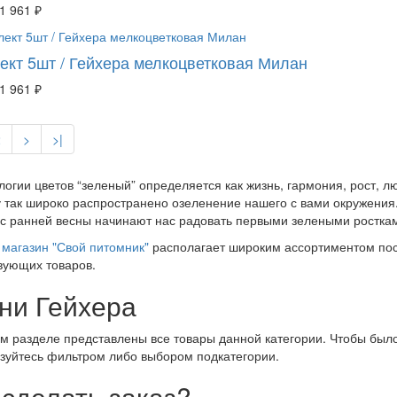
1 961 ₽
ект 5шт / Гейхера мелкоцветковая Милан
1 961 ₽
2
>
>|
логии цветов “зеленый” определяется как жизнь, гармония, рост, 
 так широко распространено озеленение нашего с вами окружения.
 с ранней весны начинают нас радовать первыми зелеными росткам
магазин "Свой питомник"
располагает широким ассортиментом пос
вующих товаров.
ни Гейхера
м разделе представлены все товары данной категории. Чтобы было
зуйтесь фильтром либо выбором подкатегории.
 сделать заказ?