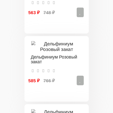
563 ₽
748 ₽
Дельфиниум Розовый
закат
585 ₽
766 ₽