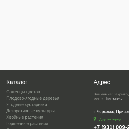
Каталог
Адрес
Саженцы цветов
Внимание! Закрыто 
Плодово-ягодные деревья
меню -
Контакты
Ягодные кустарники
Декоративные культуры
г. Черкесск, Приво
Хвойные растения
Другой город
Горшечные растения
+7 (931) 009-